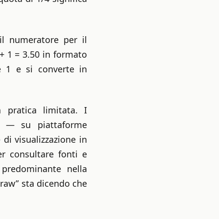
il numeratore per il
+ 1 = 3.50 in formato
e 1 e si converte in
 pratica limitata. I
o — su piattaforme
 di visualizzazione in
er consultare fonti e
 predominante nella
draw” sta dicendo che