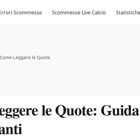
Errori Scommesse
Scommesse Live Calcio
Statistich
Come Leggere le Quote
ggere le Quote: Guida
anti