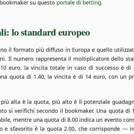
ei bookmaker su questo
portale di betting
.
i: lo standard europeo
o il formato più diffuso in Europa e quello utilizzat
ni. Il numero rappresenta il moltiplicatore dello st
10 euro, la vincita totale in caso di successo è di 
na quota di 1.40, la vincita è di 14 euro, con un pr
: più alta è la quota, più alto è il potenziale guada
ento si verifichi secondo il bookmaker. Una quota di 
bile, mentre una quota di 8.00 indica un evento con
ito e sfavorito è la quota 2.00, che corrisponde — 