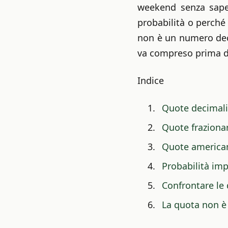
weekend senza saper
probabilità o perché
non è un numero dec
va compreso prima di
Indice
Quote decimali
Quote frazionar
Quote american
Probabilità im
Confrontare le 
La quota non è