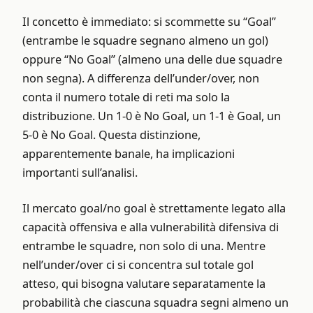
Il concetto è immediato: si scommette su “Goal”
(entrambe le squadre segnano almeno un gol)
oppure “No Goal” (almeno una delle due squadre
non segna). A differenza dell’under/over, non
conta il numero totale di reti ma solo la
distribuzione. Un 1-0 è No Goal, un 1-1 è Goal, un
5-0 è No Goal. Questa distinzione,
apparentemente banale, ha implicazioni
importanti sull’analisi.
Il mercato goal/no goal è strettamente legato alla
capacità offensiva e alla vulnerabilità difensiva di
entrambe le squadre, non solo di una. Mentre
nell’under/over ci si concentra sul totale gol
atteso, qui bisogna valutare separatamente la
probabilità che ciascuna squadra segni almeno un