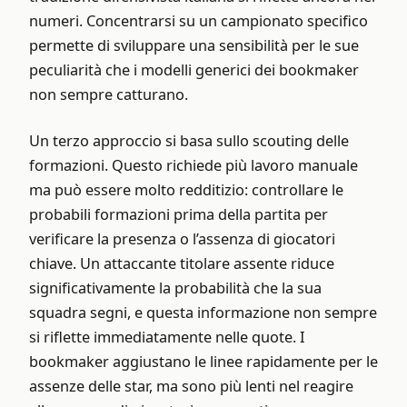
numeri. Concentrarsi su un campionato specifico
permette di sviluppare una sensibilità per le sue
peculiarità che i modelli generici dei bookmaker
non sempre catturano.
Un terzo approccio si basa sullo scouting delle
formazioni. Questo richiede più lavoro manuale
ma può essere molto redditizio: controllare le
probabili formazioni prima della partita per
verificare la presenza o l’assenza di giocatori
chiave. Un attaccante titolare assente riduce
significativamente la probabilità che la sua
squadra segni, e questa informazione non sempre
si riflette immediatamente nelle quote. I
bookmaker aggiustano le linee rapidamente per le
assenze delle star, ma sono più lenti nel reagire