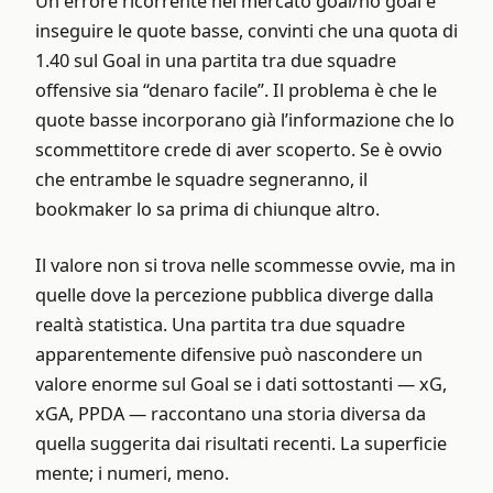
Un errore ricorrente nel mercato goal/no goal è
inseguire le quote basse, convinti che una quota di
1.40 sul Goal in una partita tra due squadre
offensive sia “denaro facile”. Il problema è che le
quote basse incorporano già l’informazione che lo
scommettitore crede di aver scoperto. Se è ovvio
che entrambe le squadre segneranno, il
bookmaker lo sa prima di chiunque altro.
Il valore non si trova nelle scommesse ovvie, ma in
quelle dove la percezione pubblica diverge dalla
realtà statistica. Una partita tra due squadre
apparentemente difensive può nascondere un
valore enorme sul Goal se i dati sottostanti — xG,
xGA, PPDA — raccontano una storia diversa da
quella suggerita dai risultati recenti. La superficie
mente; i numeri, meno.