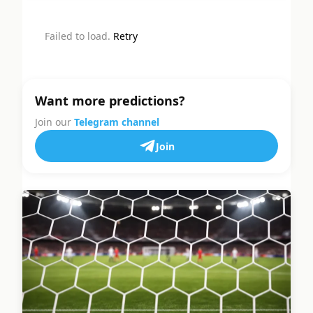
Failed to load.
Retry
Want more predictions?
Join our
Telegram channel
Join