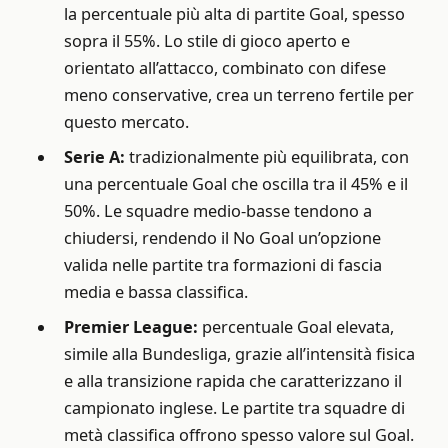
la percentuale più alta di partite Goal, spesso
sopra il 55%. Lo stile di gioco aperto e
orientato all’attacco, combinato con difese
meno conservative, crea un terreno fertile per
questo mercato.
Serie A:
tradizionalmente più equilibrata, con
una percentuale Goal che oscilla tra il 45% e il
50%. Le squadre medio-basse tendono a
chiudersi, rendendo il No Goal un’opzione
valida nelle partite tra formazioni di fascia
media e bassa classifica.
Premier League:
percentuale Goal elevata,
simile alla Bundesliga, grazie all’intensità fisica
e alla transizione rapida che caratterizzano il
campionato inglese. Le partite tra squadre di
metà classifica offrono spesso valore sul Goal.