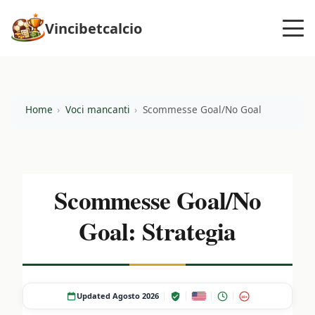
Vincibetcalcio
Home
Voci mancanti
Scommesse Goal/No Goal
Scommesse Goal/No
Goal: Strategia
Updated Agosto 2026
18+