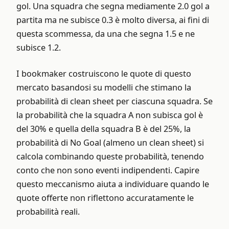
gol. Una squadra che segna mediamente 2.0 gol a
partita ma ne subisce 0.3 è molto diversa, ai fini di
questa scommessa, da una che segna 1.5 e ne
subisce 1.2.
I bookmaker costruiscono le quote di questo
mercato basandosi su modelli che stimano la
probabilità di clean sheet per ciascuna squadra. Se
la probabilità che la squadra A non subisca gol è
del 30% e quella della squadra B è del 25%, la
probabilità di No Goal (almeno un clean sheet) si
calcola combinando queste probabilità, tenendo
conto che non sono eventi indipendenti. Capire
questo meccanismo aiuta a individuare quando le
quote offerte non riflettono accuratamente le
probabilità reali.