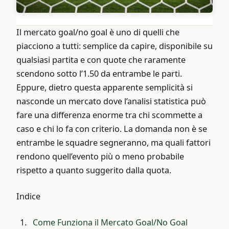
Il mercato goal/no goal è uno di quelli che
piacciono a tutti: semplice da capire, disponibile su
qualsiasi partita e con quote che raramente
scendono sotto l’1.50 da entrambe le parti.
Eppure, dietro questa apparente semplicità si
nasconde un mercato dove l’analisi statistica può
fare una differenza enorme tra chi scommette a
caso e chi lo fa con criterio. La domanda non è se
entrambe le squadre segneranno, ma quali fattori
rendono quell’evento più o meno probabile
rispetto a quanto suggerito dalla quota.
Indice
Come Funziona il Mercato Goal/No Goal