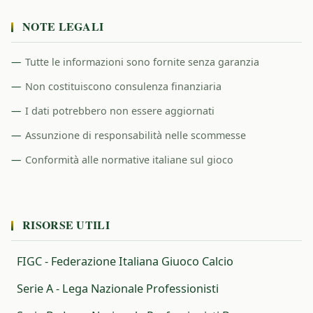
NOTE LEGALI
Tutte le informazioni sono fornite senza garanzia
Non costituiscono consulenza finanziaria
I dati potrebbero non essere aggiornati
Assunzione di responsabilità nelle scommesse
Conformità alle normative italiane sul gioco
RISORSE UTILI
FIGC - Federazione Italiana Giuoco Calcio
Serie A - Lega Nazionale Professionisti