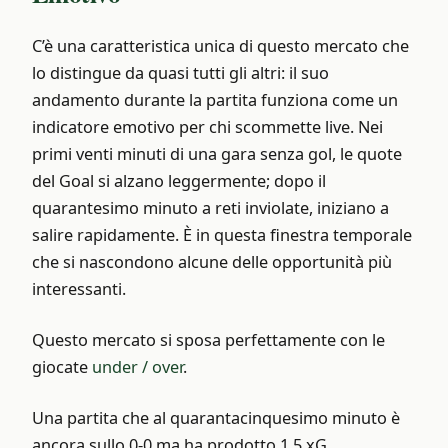
C’è una caratteristica unica di questo mercato che
lo distingue da quasi tutti gli altri: il suo
andamento durante la partita funziona come un
indicatore emotivo per chi scommette live. Nei
primi venti minuti di una gara senza gol, le quote
del Goal si alzano leggermente; dopo il
quarantesimo minuto a reti inviolate, iniziano a
salire rapidamente. È in questa finestra temporale
che si nascondono alcune delle opportunità più
interessanti.
Questo mercato si sposa perfettamente con le
giocate
under / over
.
Una partita che al quarantacinquesimo minuto è
ancora sullo 0-0 ma ha prodotto 1.5 xG