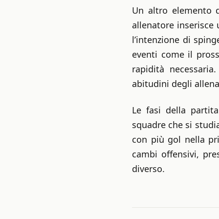
Un altro elemento d
allenatore inserisce
l’intenzione di sping
eventi come il pros
rapidità necessaria
abitudini degli alle
Le fasi della parti
squadre che si studia
con più gol nella pr
cambi offensivi, pre
diverso.