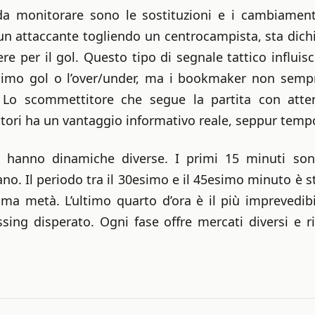
a monitorare sono le sostituzioni e i cambiament
 un attaccante togliendo un centrocampista, sta di
ere per il gol. Questo tipo di segnale tattico influisc
simo gol o l’over/under, ma i bookmaker non semp
. Lo scommettitore che segue la partita con att
natori ha un vantaggio informativo reale, seppur tem
ta hanno dinamiche diverse. I primi 15 minuti so
no. Il periodo tra il 30esimo e il 45esimo minuto è 
ima metà. L’ultimo quarto d’ora è il più imprevedib
ssing disperato. Ogni fase offre mercati diversi e 