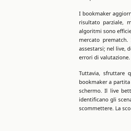
I bookmaker aggiorna
risultato parziale, 
algoritmi sono effici
mercato prematch. 
assestarsi; nel live,
errori di valutazione.
Tuttavia, sfruttare 
bookmaker a partita 
schermo. Il live bett
identificano gli scena
scommettere. La scom