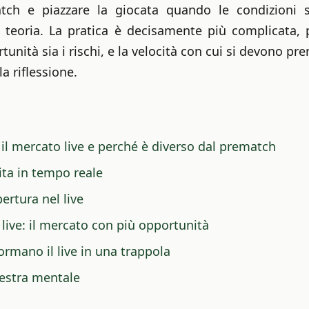
tch e piazzare la giocata quando le condizioni s
teoria. La pratica è decisamente più complicata, p
tunità sia i rischi, e la velocità con cui si devono pr
a riflessione.
il mercato live e perché è diverso dal prematch
ita in tempo reale
ertura nel live
live: il mercato con più opportunità
formano il live in una trappola
lestra mentale