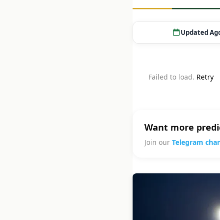
Updated Ago
Failed to load.
Retry
Want more predi
Join our
Telegram cha