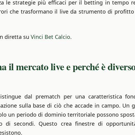
 le strategie più efficaci per il betting in tempo r
rrori che trasformano il live da strumento di profit
in diretta su
Vinci Bet Calcio
.
 il mercato live e perché è diverso
distingue dal prematch per una caratteristica fo
azione sulla base di ciò che accade in campo. Un go
olo un periodo di dominio territoriale possono spos
iro di secondi. Questo crea finestre di opportun
sistono.