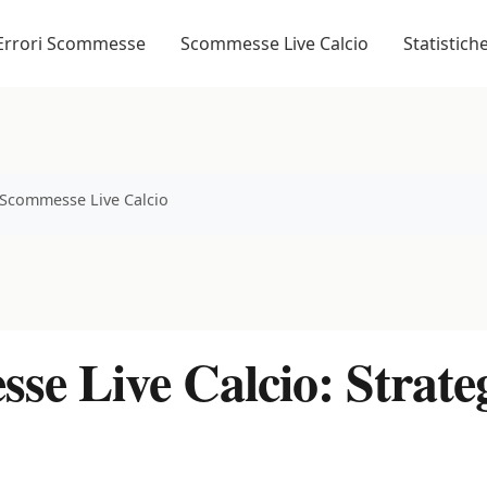
Errori Scommesse
Scommesse Live Calcio
Statistich
Scommesse Live Calcio
e Live Calcio: Strateg