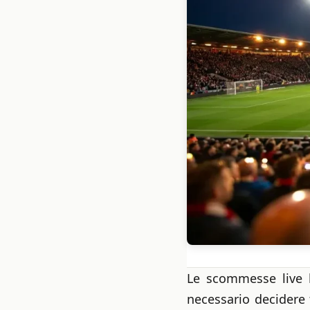
Le scommesse live 
necessario decidere t