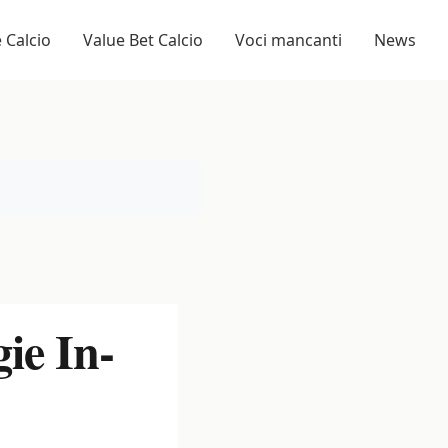
e Calcio
Value Bet Calcio
Voci mancanti
News
ie In-